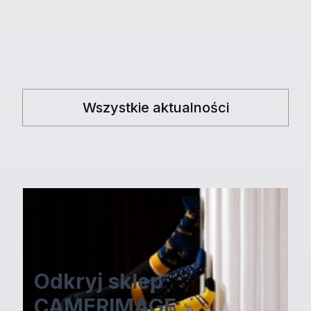
Za kilka dni koniec naboru filmów
fabularnych i dokumentalnych
Wszystkie aktualności
Odkryj sklep
CAMERIMAGE