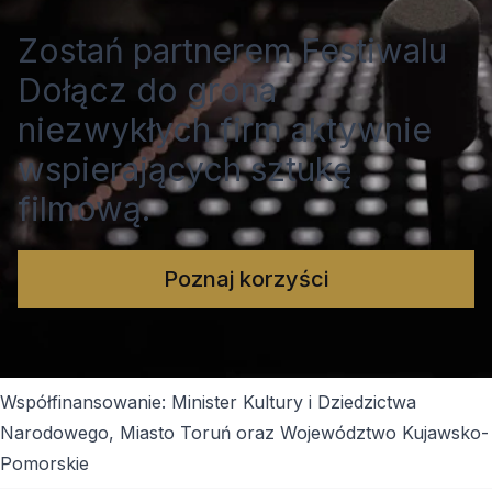
Zostań partnerem Festiwalu
Dołącz do grona
niezwykłych firm aktywnie
wspierających sztukę
filmową.
Poznaj korzyści
Współfinansowanie: Minister Kultury i Dziedzictwa
Narodowego, Miasto Toruń oraz Województwo Kujawsko-
Pomorskie