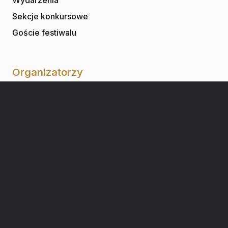
Sekcje konkursowe
Goście festiwalu
Organizatorzy
O nas
Kontakt
ECFC
Fundacja TUMULT
Archiwum wpisów
Dla widzów
Bilety i karty wstępu