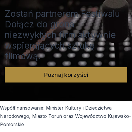
Zostań partnerem Festiwalu
Dołącz do grona
niezwykłych firm aktywnie
wspierających sztukę
filmową.
Poznaj korzyści
Współfinansowanie: Minister Kultury i Dziedzictwa
Narodowego, Miasto Toruń oraz Województwo Kujawsko-
Pomorskie