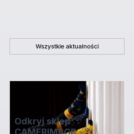
Za kilka dni koniec naboru filmów
fabularnych i dokumentalnych
Wszystkie aktualności
Odkryj sklep
CAMERIMAGE