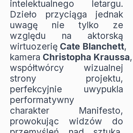
intelektualnego letargu.
Dzieło przyciąga jednak
uwagę nie tylko ze
względu na aktorską
wirtuozerię
Cate
Blanchett
,
kamera
Christopha
Kraussa
,
współtwórcy wizualnej
strony projektu,
perfekcyjnie uwypukla
performatywny
charakter Manifesto,
prowokując widzów do
przemyśleń nad sztuką,