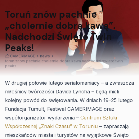
Toruń znów pachnie
„cholernie dobrą kawą”.
Nadchodzi Święto Twin
Peaks!
CAMERIMAGE
news
torun znow pachnie cholernie dobra kawa nadchodzi swieto twin
peaks
W drugiej połowie lutego serialomaniacy – a zwłaszcza
miłośnicy twórczości Davida Lyncha – będą mieli
kolejny powód do świętowania. W dniach 19–25 lutego
Fundacja Tumult, Festiwal CAMERIMAGE oraz
współorganizator wydarzenia –
Centrum Sztuki
Współczesnej „Znaki Czasu” w Toruniu
– zapraszają
mieszkańców miasta i turystów na wyjątkowe Święto