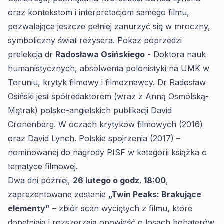
oraz kontekstom i interpretacjom samego filmu,
pozwalająca jeszcze pełniej zanurzyć się w mroczny,
symboliczny świat reżysera. Pokaz poprzedzi
prelekcja dr
Radosława Osińskiego
- Doktora nauk
humanistycznych, absolwenta polonistyki na UMK w
Toruniu, krytyk filmowy i filmoznawcy. Dr Radosław
Osiński jest spółredaktorem (wraz z Anną Osmólską-
Mętrak) polsko-angielskich publikacji David
Cronenberg. W oczach krytyków filmowych (2016)
oraz David Lynch. Polskie spojrzenia (2017) –
nominowanej do nagrody PISF w kategorii książka o
tematyce filmowej.
Dwa dni później,
26 lutego o godz. 18:00
,
zaprezentowane zostanie
„Twin Peaks: Brakujące
elementy”
– zbiór scen wyciętych z filmu, które
dopełniają i rozszerzają opowieść o losach bohaterów.