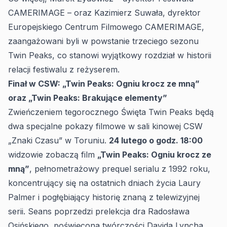
CAMERIMAGE – oraz Kazimierz Suwała, dyrektor
Europejskiego Centrum Filmowego CAMERIMAGE,
zaangażowani byli w powstanie trzeciego sezonu
Twin Peaks, co stanowi wyjątkowy rozdział w historii
relacji festiwalu z reżyserem.
Finał w CSW: „Twin Peaks: Ogniu krocz ze mną”
oraz „Twin Peaks: Brakujące elementy”
Zwieńczeniem tegorocznego Święta Twin Peaks będą
dwa specjalne pokazy filmowe w sali kinowej CSW
„Znaki Czasu” w Toruniu.
24 lutego o godz. 18:00
widzowie zobaczą film
„Twin Peaks: Ogniu krocz ze
mną”
, pełnometrażowy prequel serialu z 1992 roku,
koncentrujący się na ostatnich dniach życia Laury
Palmer i pogłębiający historię znaną z telewizyjnej
serii. Seans poprzedzi prelekcja dra Radosława
Osińskiego, poświęcona twórczości Davida Lyncha