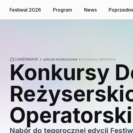
Toruń, 7-14 lis
Festiwal 2026
Program
News
Poprzedni
CAMERIMAGE
sekcje konkursowe
konkursy debiutow
Konkursy D
Reżyserskic
Operatorsk
Nabór do tegorocznej edycji Festi