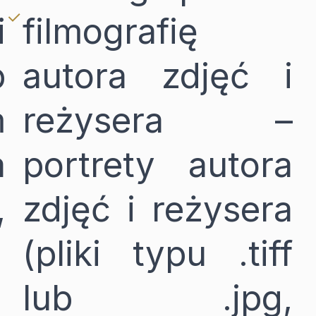
i
filmografię
b
autora zdjęć i
m
reżysera –
a
portrety autora
,
zdjęć i reżysera
(pliki typu .tiff
lub .jpg,