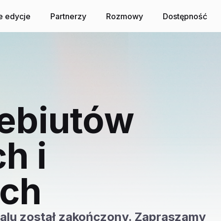
topada 2026
e edycje
Partnerzy
Rozmowy
Dostępność
ebiutów
h i
ich
walu został zakończony. Zapraszamy