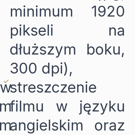
minimum 1920
pikseli na
dłuższym boku,
300 dpi),
 w
streszczenie
im
filmu w języku
im
angielskim oraz