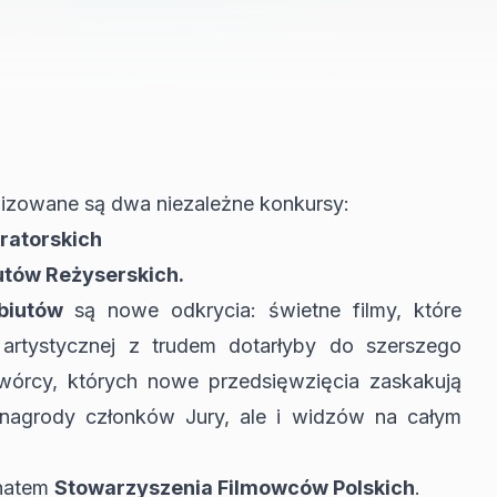
nizowane są dwa niezależne konkursy:
ratorskich
utów Reżyserskich.
biutów
są nowe odkrycia: świetne filmy, które
artystycznej z trudem dotarłyby do szerszego
wórcy, których nowe przedsięwzięcia zaskakują
 nagrody członków Jury, ale i widzów na całym
onatem
Stowarzyszenia Filmowców Polskich
.