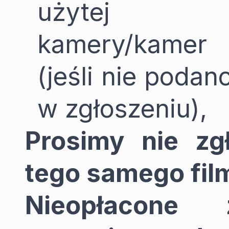
użytej
kamery/kamer
(jeśli nie podan
w zgłoszeniu),
Prosimy nie zg
tego samego fil
Nieopłacone 