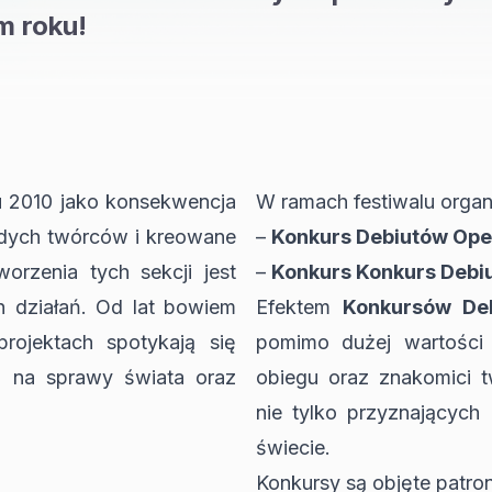
m roku!
u 2010 jako konsekwencja
W ramach festiwalu orga
odych twórców i kreowane
–
Konkurs Debiutów Ope
orzenia tych sekcji jest
–
Konkurs Konkurs Debi
h działań. Od lat bowiem
Efektem
Konkursów De
rojektach spotykają się
pomimo dużej wartości 
ia na sprawy świata oraz
obiegu oraz znakomici t
nie tylko przyznających
świecie.
Konkursy są objęte patr