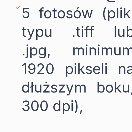
5 fotosów (plik
typu .tiff lu
.jpg, minimu
1920 pikseli n
dłuższym boku
300 dpi),