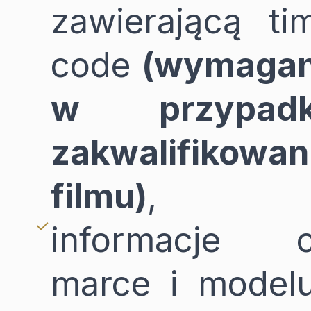
zawierającą ti
code
(wymaga
w przypad
zakwalifikowan
filmu)
,
informacje 
marce i model