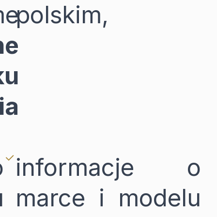
me
polskim,
ne
ku
ia
o
informacje o
u
marce i modelu