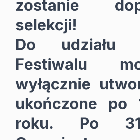
zostanie do
selekcji!
Do udziału 
Festiwalu m
wyłącznie utwo
ukończone po 
roku. Po 3