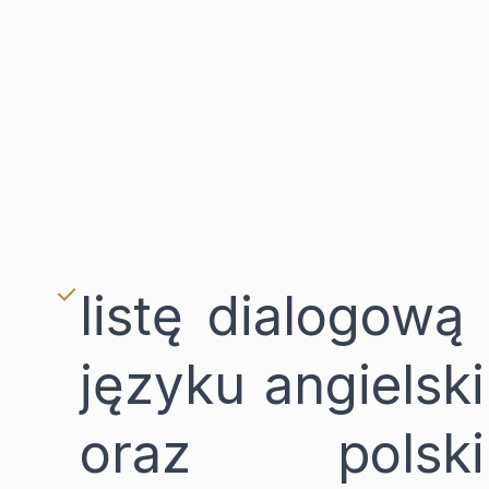
listę dialogową
języku angielsk
oraz polsk