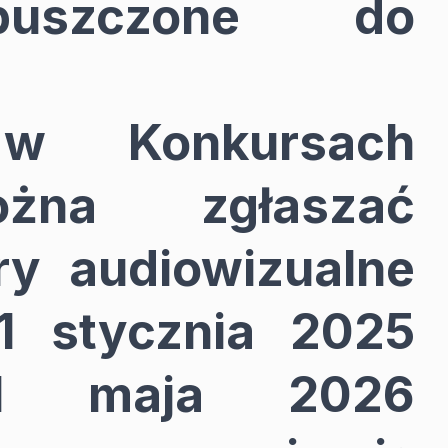
puszczone do
w Konkursach
ożna zgłaszać
ry audiowizualne
1 stycznia 2025
1 maja 2026