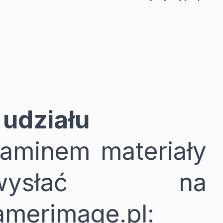
 udziału
aminem materiały
wysłać na
amerimage.pl
: