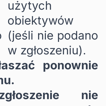
użytych
obiektywów
o
(jeśli nie podano
w zgłoszeniu).
łaszać ponownie
mu.
zgłoszenie nie